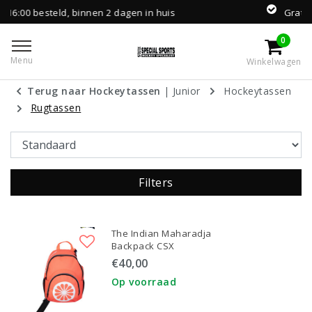
agen in huis
Gratis levering vanaf €100,-
0
Menu
Winkelwagen
Terug naar Hockeytassen
|
Junior
Hockeytassen
Rugtassen
Filters
The Indian Maharadja
Backpack CSX
€40,00
Op voorraad