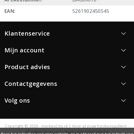
EAN:
5261902450545
Klantenservice
Mijn account
Product advies
Contactgegevens
Volg ons
Copyright © 2026 - HockeyCity.nl | Voor al jouw hockeyspullen! -
All rights reserved - Realisatie
InStijl Media