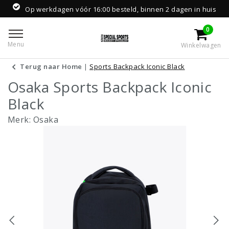
Op werkdagen vóór 16:00 besteld, binnen 2 dagen in huis
0
Menu
Winkelwagen
Terug naar Home
|
Sports Backpack Iconic Black
Osaka Sports Backpack Iconic
Black
Merk:
Osaka