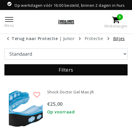
Op werkdagen vóór 16:00 besteld, binnen 2 dagen in huis
0
Menu
Winkelwagen
Terug naar Protectie
|
Junior
Protectie
Bitjes
Filters
Shock Doctor Gel Max JR
€25,00
Op voorraad