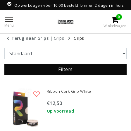
Op werkdagen vóór 16:00 besteld, binnen 2 dagen in huis
0
Menu
Winkelwagen
Terug naar Grips
|
Grips
Grips
Filters
Ribbon Cork Grip White
€12,50
Op voorraad