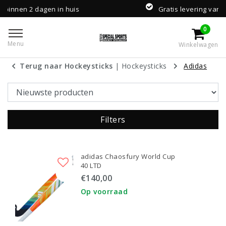
n huis
Gratis levering vanaf €100,-
0
Menu
Winkelwagen
Terug naar Hockeysticks
|
Hockeysticks
Adidas
Filters
adidas Chaosfury World Cup
40 LTD
€140,00
Op voorraad