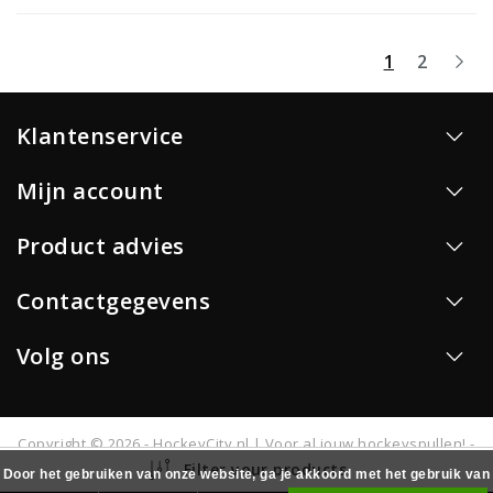
1
2
Klantenservice
Mijn account
Product advies
Contactgegevens
Volg ons
Copyright © 2026 - HockeyCity.nl | Voor al jouw hockeyspullen! -
All rights reserved - Realisatie
InStijl Media
Filter your products
Door het gebruiken van onze website, ga je akkoord met het gebruik van