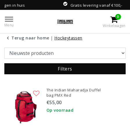
s
Gratis levering vanaf €100,-
0
Menu
Winkelwagen
Terug naar home
|
Hockeytassen
Filters
The Indian Maharadja Duffel
bag PMX Red
€55,00
Op voorraad