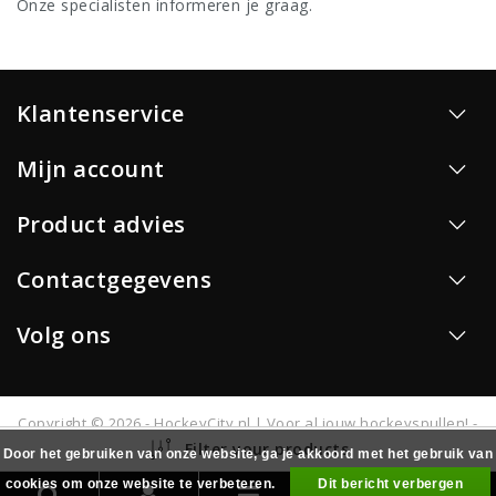
Onze specialisten informeren je graag.
Klantenservice
Mijn account
Product advies
Contactgegevens
Volg ons
Copyright © 2026 - HockeyCity.nl | Voor al jouw hockeyspullen! -
All rights reserved - Realisatie
InStijl Media
Filter your products
Door het gebruiken van onze website, ga je akkoord met het gebruik van
cookies om onze website te verbeteren.
Dit bericht verbergen
0