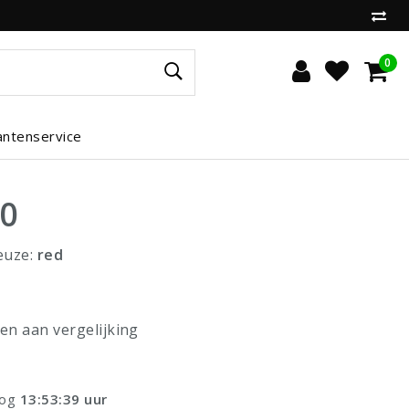
0
antenservice
00
euze:
red
n aan vergelijking
nog
13:53:39
uur