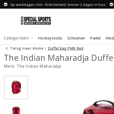
Op werkdagen vóór 16:00 besteld, binnen 2 dagen in huis
Categorieën
Hockeysticks
Schoenen
Padel
Kled
Terug naar Home
|
Duffel bag PMX Red
The Indian Maharadja Duffe
Merk:
The Indian Maharadja