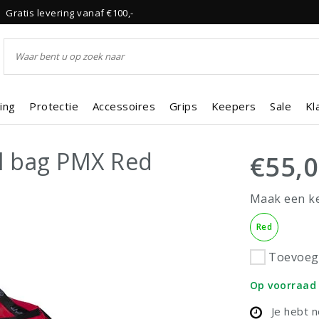
Gratis levering vanaf €100,-
ing
Protectie
Accessoires
Grips
Keepers
Sale
Kl
l bag PMX Red
€55,
Maak een k
Red
Toevoege
Op voorraad
Je hebt 