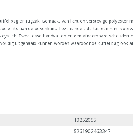
fel bag en rugzak. Gemaakt van licht en verstevigd polyester me
bbele rits aan de bovenkant. Tevens heeft de tas een ruim voorva
ockeystick. Twee losse handvatten en een afneembare schouderri
voudig uitgehaald kunnen worden waardoor de duffel bag ook als
10252055
5261902463347