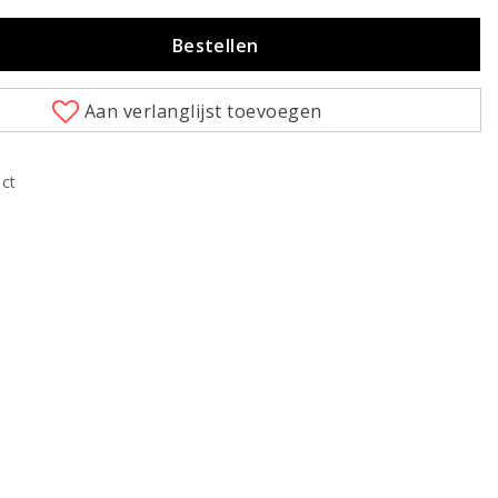
Bestellen
Aan verlanglijst toevoegen
uct
Klik om te vergroten