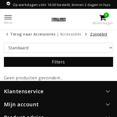
Op werkdagen vóór 16:00 besteld, binnen 2 dagen in huis
0
Menu
Winkelwagen
Terug naar Accessoires
|
Accessoires
Zonnebril
Filters
Geen producten gevonden!...
Klantenservice
Mijn account