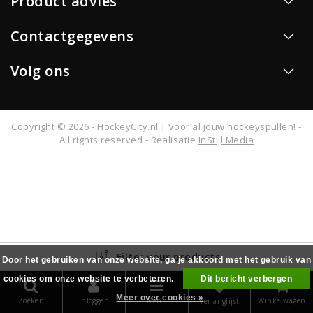
Product advies
Contactgegevens
Volg ons
Copyright © 2026 - HockeyCity.nl | Voor al jouw hockeyspullen! -
All rights reserved - Realisatie
InStijl Media
Filter your products
Door het gebruiken van onze website, ga je akkoord met het gebruik van
cookies om onze website te verbeteren.
Dit bericht verbergen
0
Meer over cookies »
Zoeken
Inloggen
Menu
Winkelwagen
Verlanglijst