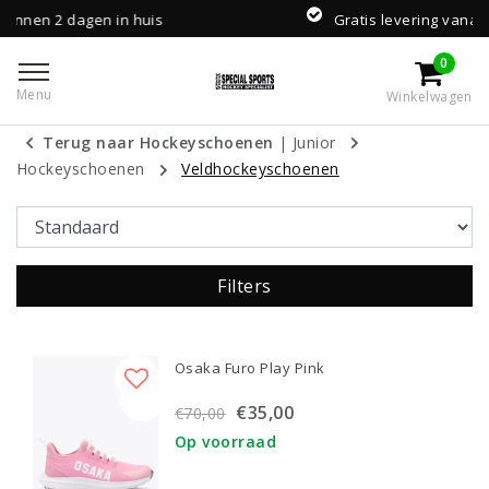
 huis
Gratis levering vanaf €100,-
0
Menu
Winkelwagen
Terug naar Hockeyschoenen
|
Junior
Hockeyschoenen
Veldhockeyschoenen
Filters
Osaka Furo Play Pink
€35,00
€70,00
Op voorraad