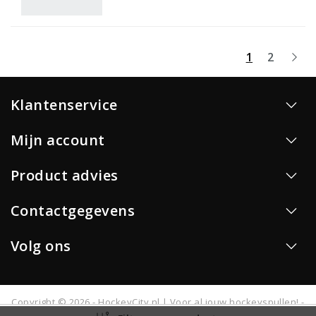
1
2
Klantenservice
Mijn account
Product advies
Contactgegevens
Volg ons
Copyright © 2026 - HockeyCity.nl | Voor al jouw hockeyspullen! -
All rights reserved - Realisatie
InStijl Media