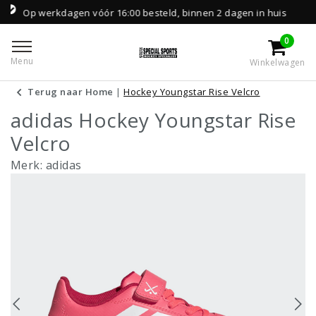
p werkdagen vóór 16:00 besteld, binnen 2 dagen in huis
0
Menu
Winkelwagen
Terug naar Home
|
Hockey Youngstar Rise Velcro
adidas Hockey Youngstar Rise
Velcro
Merk:
adidas