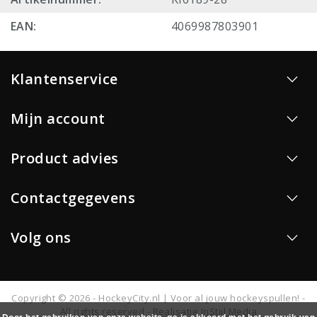
EAN:
4069987803901
Klantenservice
Mijn account
Product advies
Contactgegevens
Volg ons
Copyright © 2026 - HockeyCity.nl | Voor al jouw hockeyspullen! -
All rights reserved - Realisatie
InStijl Media