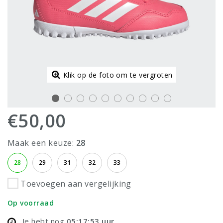
Klik op de foto om te vergroten
€50,00
Maak een keuze:
28
28
29
31
32
33
Toevoegen aan vergelijking
Op voorraad
Je hebt nog
05:17:53
uur