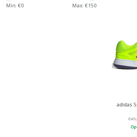
Min: €
0
Max: €
150
adidas 
€45
Op