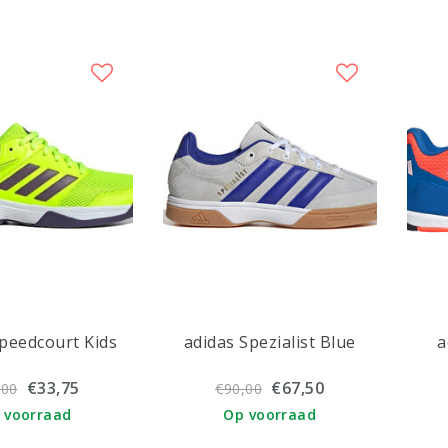
Speedcourt Kids
adidas Spezialist Blue
a
€33,75
€67,50
,00
€90,00
 voorraad
Op voorraad