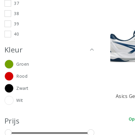
37
38
39
40
41
Kleur
42
Groen
43
44
Rood
45
Zwart
46
Asics G
Wit
47
Prijs
Op