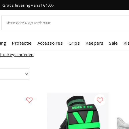
Gratis levering vanaf €100,-
ing
Protectie
Accessoires
Grips
Keepers
Sale
Kl
lhockeyschoenen