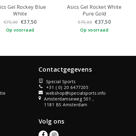
ics Gel Rockey Blue
Asics Gel Rocket White
White
Pure Gold
€37,50
€37,50
€75,00
€75,00
Op voorraad
Op voorraad
Contactgegevens
Special Sports
+31 ( 0) 20 6477205
tie
webshop@specialsports.info
Amsterdamseweg 501 ,
1181 BS Amsterdam
Volg ons