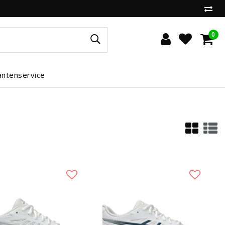
0
antenservice