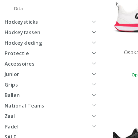
Dita
Hockeysticks
Hockeytassen
Hockeykleding
Osaka
Protectie
Accessoires
Junior
Op
Grips
Ballen
National Teams
Zaal
Padel
SALE