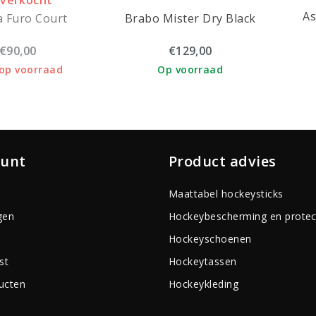
tverkocht
As
 Furo Court
Brabo Mister Dry Black
€90,00
€129,00
 op voorraad
Op voorraad
ount
Product advies
Maattabel hockeysticks
gen
Hockeybescherming en protec
Hockeyschoenen
st
Hockeytassen
ducten
Hockeykleding