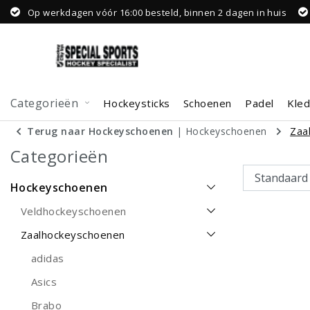
Op werkdagen vóór 16:00 besteld, binnen 2 dagen in huis
Categorieën
Hockeysticks
Schoenen
Padel
Kled
Terug naar Hockeyschoenen
|
Hockeyschoenen
Zaa
Categorieën
Hockeyschoenen
Veldhockeyschoenen
Zaalhockeyschoenen
adidas
Asics
Brabo