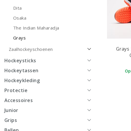
Dita
Osaka
The Indian Maharadja
Grays
Grays 
Zaalhockeyschoenen
Hockeysticks
Hockeytassen
Op
Hockeykleding
Protectie
Accessoires
Junior
Grips
Ballen