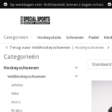
Op werkdagen vóór 16:00 besteld, binnen 2 dagen in huis
Categorieën
Hockeysticks
Schoenen
Padel
Kled
Terug naar Veldhockeyschoenen
|
Hockeyschoenen
Categorieën
Hockeyschoenen
Veldhockeyschoenen
adidas
Nike
Asics
Brabo