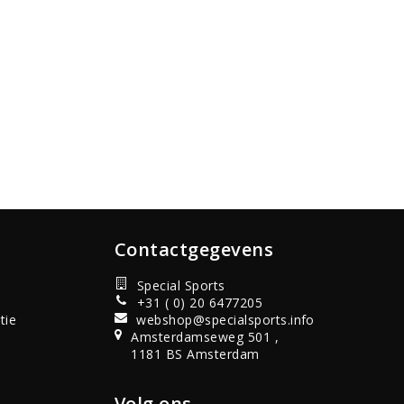
Contactgegevens
Special Sports
+31 ( 0) 20 6477205
tie
webshop@specialsports.info
Amsterdamseweg 501 ,
1181 BS Amsterdam
Volg ons