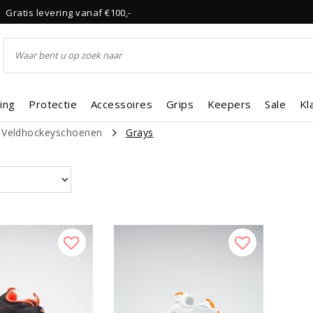
Gratis levering vanaf €100,-
ing
Protectie
Accessoires
Grips
Keepers
Sale
Kl
Veldhockeyschoenen
Grays