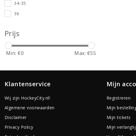
34-35
36
Prijs
Min: €
0
Max: €
55
Klantenservice
Mijn acc
Wij zijn HockeyCity.nl!
Registreren
Algemene voorwaarden
Mijn bestellin
Disclaimer
Mijn tickets
Privacy Policy
Mijn verlanglij