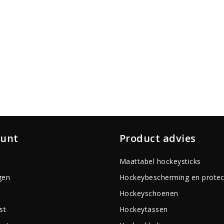
ount
Product advies
Maattabel hockeysticks
gen
Hockeybescherming en protec
Hockeyschoenen
st
Hockeytassen