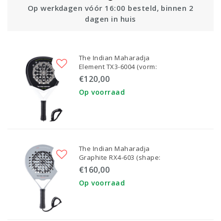
kdagen vóór 16:00 besteld, binnen 2
dagen in huis
The Indian Maharadja
Element TX3-6004 (vorm:
Druppel)
€120,00
Op voorraad
The Indian Maharadja
Graphite RX4-603 (shape:
Round)
€160,00
Op voorraad