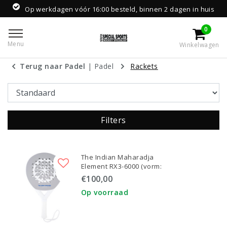
agen vóór 16:00 besteld, binnen 2 dagen in huis
0
Menu
Winkelwagen
Terug naar Padel
|
Padel
Rackets
Filters
The Indian Maharadja
Element RX3-6000 (vorm:
Rond)
€100,00
Op voorraad