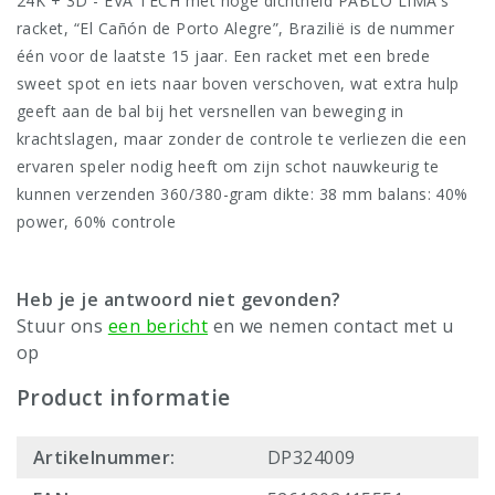
24K + 3D - EVA TECH met hoge dichtheid PABLO LIMA's
racket, “El Cañón de Porto Alegre”, Brazilië is de nummer
één voor de laatste 15 jaar. Een racket met een brede
sweet spot en iets naar boven verschoven, wat extra hulp
geeft aan de bal bij het versnellen van beweging in
krachtslagen, maar zonder de controle te verliezen die een
ervaren speler nodig heeft om zijn schot nauwkeurig te
kunnen verzenden 360/380-gram dikte: 38 mm balans: 40%
power, 60% controle
Heb je je antwoord niet gevonden?
Stuur ons
een bericht
en we nemen contact met u
op
Product informatie
Artikelnummer:
DP324009