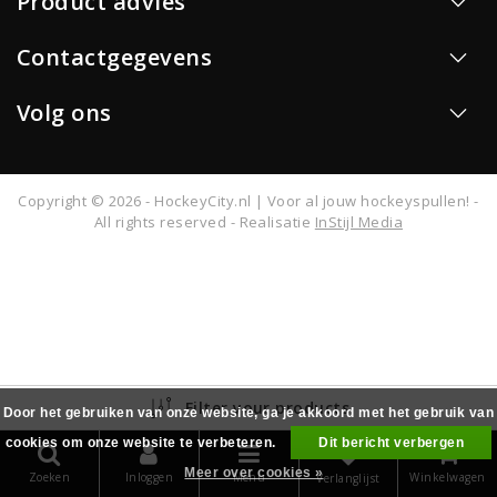
Product advies
Contactgegevens
Volg ons
Copyright © 2026 - HockeyCity.nl | Voor al jouw hockeyspullen! -
All rights reserved - Realisatie
InStijl Media
Filter your products
Door het gebruiken van onze website, ga je akkoord met het gebruik van
cookies om onze website te verbeteren.
Dit bericht verbergen
0
Meer over cookies »
Zoeken
Inloggen
Menu
Winkelwagen
Verlanglijst