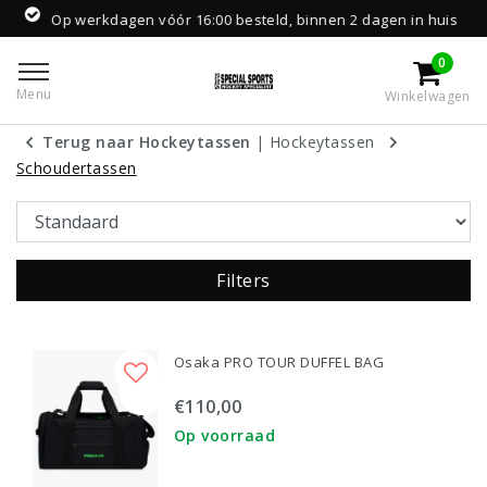
werkdagen vóór 16:00 besteld, binnen 2 dagen in huis
0
Menu
Winkelwagen
Terug naar Hockeytassen
|
Hockeytassen
Schoudertassen
Filters
Osaka PRO TOUR DUFFEL BAG
€110,00
Op voorraad