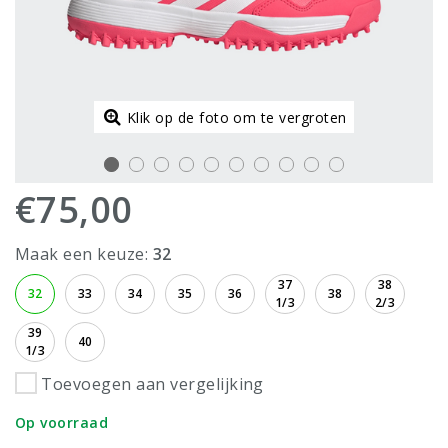
Klik op de foto om te vergroten
€75,00
Maak een keuze:
32
37
38
32
33
34
35
36
38
1/3
2/3
39
40
1/3
Toevoegen aan vergelijking
Op voorraad