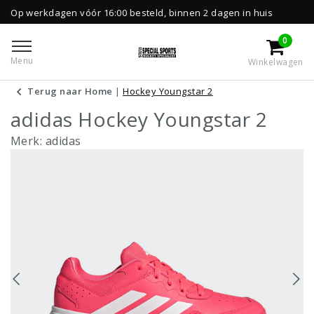
agen vóór 16:00 besteld, binnen 2 dagen in huis
0
Menu
Winkelwagen
Terug naar Home
|
Hockey Youngstar 2
adidas Hockey Youngstar 2
Merk:
adidas