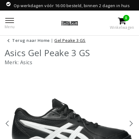
p werkdagen vóór 16:00 besteld, binnen 2 dagen in huis
0
Menu
Winkelwagen
Terug naar Home
|
Gel Peake 3 GS
Asics Gel Peake 3 GS
Merk:
Asics