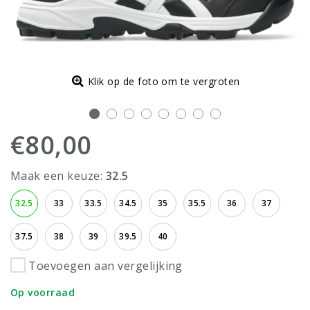
Klik op de foto om te vergroten
€80,00
Maak een keuze:
32.5
32.5
33
33.5
34.5
35
35.5
36
37
37.5
38
39
39.5
40
Toevoegen aan vergelijking
Op voorraad