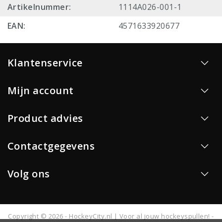
Artikelnummer:
1114A026-001-1
EAN:
4571633920677
Klantenservice
Mijn account
Product advies
Contactgegevens
Volg ons
Copyright © 2026 - HockeyCity.nl | Voor al jouw hockeyspullen! -