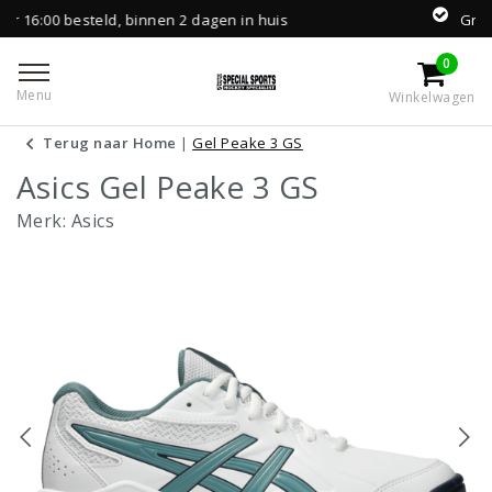
ld, binnen 2 dagen in huis
Gratis levering va
0
Menu
Winkelwagen
Terug naar Home
|
Gel Peake 3 GS
Asics Gel Peake 3 GS
Merk:
Asics