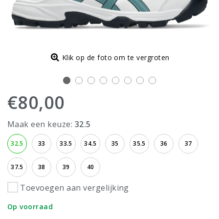
Klik op de foto om te vergroten
€80,00
Maak een keuze:
32.5
32.5
33
33.5
34.5
35
35.5
36
37
37.5
38
39
40
Toevoegen aan vergelijking
Op voorraad