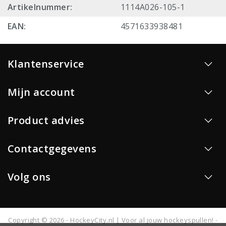
Artikelnummer:
1114A026-105-1
EAN:
4571633938481
Klantenservice
Mijn account
Product advies
Contactgegevens
Volg ons
Copyright © 2026 - HockeyCity.nl | Voor al jouw hockeyspullen! -