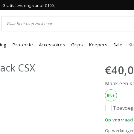
Gratis levering vanaf €100,-
ing
Protectie
Accessoires
Grips
Keepers
Sale
Kl
pack CSX
€40,
Maak een k
Blue
Toevoege
Op voorraad
Op werkdagen 