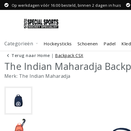
Op werkdagen vóór 16:00 besteld, binnen 2 dagen in huis
Categorieën
Hockeysticks
Schoenen
Padel
Kled
Terug naar Home
|
Backpack CSX
The Indian Maharadja Back
Merk:
The Indian Maharadja