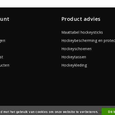
ount
Product advies
Maattabel hockeysticks
gen
Hockeybescherming en protec
Hockeyschoenen
st
Hockeytassen
ducten
Hockeykleding
HockeyCity.nl | Voor al jouw hockeyspullen! - All rights reserved - Re
rd met het gebruik van cookies om onze website te verbeteren.
Dit 