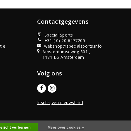
Contactgegevens
Special Sports
+31 ( 0) 20 6477205
tie
webshop@specialsports.info
Amsterdamseweg 501 ,
1181 BS Amsterdam
Volg ons
Inschrijven nieuwsbrief
alisatie
InStijl Media
bericht verbergen
Meer over cookies »