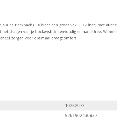
a Kids Backpack CSX biedt een groot vak (± 12 liter) met dubbele
het dragen van je hockeystick eenvoudig en handsfree. Wanneer 
aneel zorgen voor optimaal draagcomfort.
10252073
5261902430837