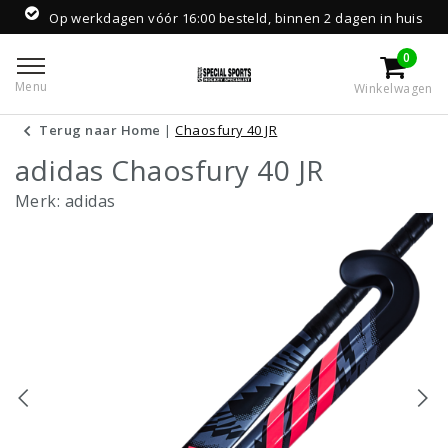
Op werkdagen vóór 16:00 besteld, binnen 2 dagen in huis
0
Menu
Winkelwagen
Terug naar Home
|
Chaosfury 40 JR
adidas Chaosfury 40 JR
Merk:
adidas