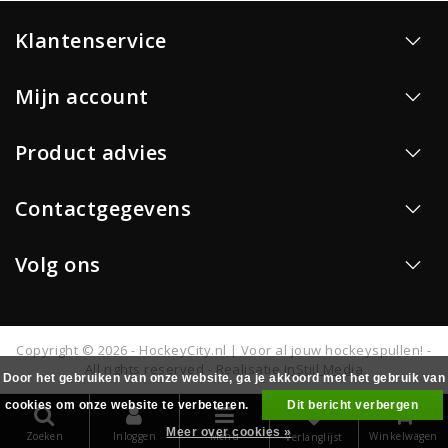
Klantenservice
Mijn account
Product advies
Contactgegevens
Volg ons
Copyright © 2026 - HockeyCity.nl | Voor al jouw hockeyspullen! -
All rights reserved - Realisatie
InStijl Media
Door het gebruiken van onze website, ga je akkoord met het gebruik van
cookies om onze website te verbeteren.
Dit bericht verbergen
0
Meer over cookies »
Zoeken
Inloggen
Menu
Winkelwagen
Verlanglijst