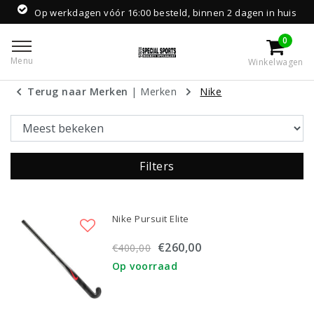
Op werkdagen vóór 16:00 besteld, binnen 2 dagen in huis
0
Menu
Winkelwagen
Terug naar Merken
|
Merken
Nike
Filters
Nike Pursuit Elite
€260,00
€400,00
Op voorraad