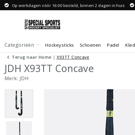
Op werkdagen vóór 16:00 besteld, binnen 2 dagen in huis
Categorieën
Hockeysticks
Schoenen
Padel
Kled
Terug naar Home
|
X93TT Concave
JDH X93TT Concave
Merk:
JDH