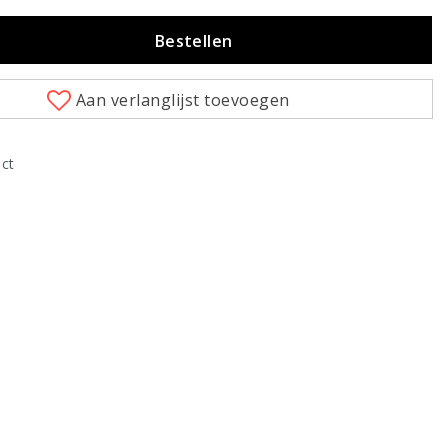
Bestellen
Aan verlanglijst toevoegen
uct
Klik om te vergroten