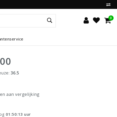
0
antenservice
,00
euze:
36.5
n aan vergelijking
nog
01:50:13
uur