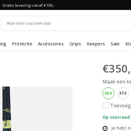
Gratis levering vanaf €100,-
ing
Protectie
Accessoires
Grips
Keepers
Sale
Kl
€350
Maak een k
36.5
37.5
Toevoege
Op voorraad
Je hebt 