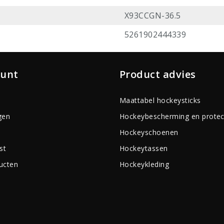
X93CCGN-36.5
5261902444339
ount
Product advies
Maattabel hockeysticks
gen
Hockeybescherming en protec
Hockeyschoenen
st
Hockeytassen
ducten
Hockeykleding