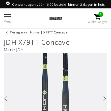
Op werkdagen vóór 16:00 besteld, binnen 2 dagen in huis
0
Menu
Winkelwagen
Terug naar Home
|
X79TT Concave
JDH X79TT Concave
Merk:
JDH