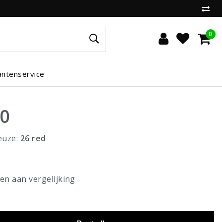
0
antenservice
00
euze:
26 red
n aan vergelijking