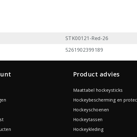
STK00121-Red-26
5261902399189
ount
Product advies
Maattabel hockeysticks
gen
Hockeybescherming en protec
Hockeyschoenen
st
Hockeytassen
ducten
Hockeykleding