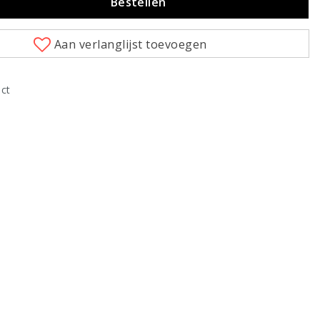
Bestellen
Aan verlanglijst toevoegen
uct
Klik om te vergroten