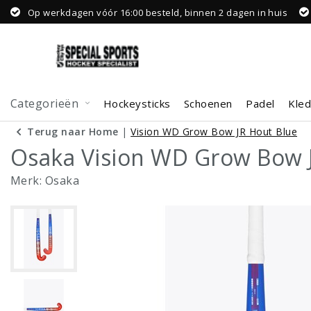
Op werkdagen vóór 16:00 besteld, binnen 2 dagen in huis
Categorieën
Hockeysticks
Schoenen
Padel
Kled
Terug naar Home
|
Vision WD Grow Bow JR Hout Blue
Osaka Vision WD Grow Bow 
Merk:
Osaka