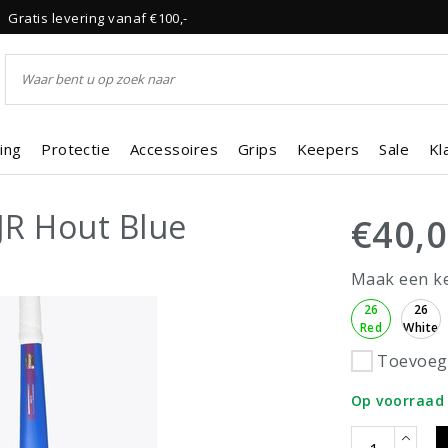
Gratis levering vanaf €100,-
ing
Protectie
Accessoires
Grips
Keepers
Sale
Kl
JR Hout Blue
€40,
Maak een k
26
26
Red
White
Toevoege
Op voorraad