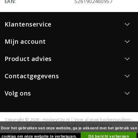
EAN:
5261902460957
Klantenservice
Mijn account
Product advies
Contactgegevens
Volg ons
Copyright © 2026 - HockeyCity.nl | Voor al jouw hockeyspullen! -
All rights reserved - Realisatie
InStijl Media
Door het gebruiken van onze website, ga je akkoord met het gebruik van
cookies om onze website te verbeteren.
Dit bericht verbergen
0