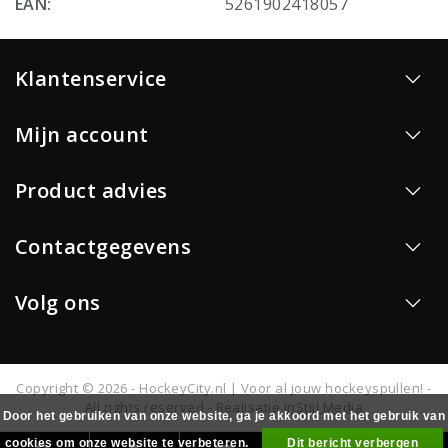
EAN:
5261902418057
Klantenservice
Mijn account
Product advies
Contactgegevens
Volg ons
Copyright © 2026 - HockeyCity.nl | Voor al jouw hockeyspullen! -
All rights reserved - Realisatie
InStijl Media
Door het gebruiken van onze website, ga je akkoord met het gebruik van
cookies om onze website te verbeteren.
Dit bericht verbergen
0