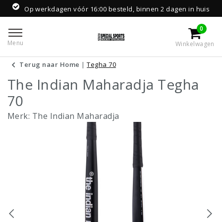
Op werkdagen vóór 16:00 besteld, binnen 2 dagen in huis
0
Menu
Winkelwagen
Terug naar Home
|
Tegha 70
The Indian Maharadja Tegha
70
Merk:
The Indian Maharadja