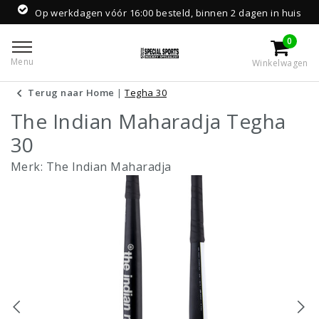
Op werkdagen vóór 16:00 besteld, binnen 2 dagen in huis
0
Menu
Winkelwagen
Terug naar Home
|
Tegha 30
The Indian Maharadja Tegha
30
Merk:
The Indian Maharadja