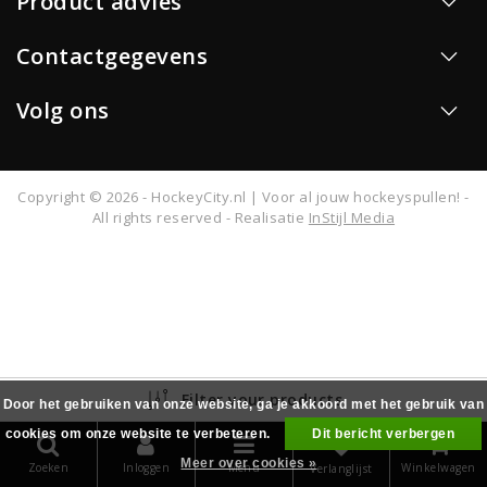
Product advies
Contactgegevens
Volg ons
Copyright © 2026 - HockeyCity.nl | Voor al jouw hockeyspullen! -
All rights reserved - Realisatie
InStijl Media
Filter your products
Door het gebruiken van onze website, ga je akkoord met het gebruik van
cookies om onze website te verbeteren.
Dit bericht verbergen
0
Meer over cookies »
Zoeken
Inloggen
Menu
Winkelwagen
Verlanglijst