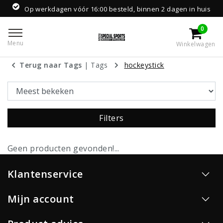
Op werkdagen vóór 16:00 besteld, binnen 2 dagen in huis
0
Menu
Winkelwagen
Terug naar Tags
|
Tags
hockeystick
Filters
Geen producten gevonden!...
Klantenservice
Mijn account