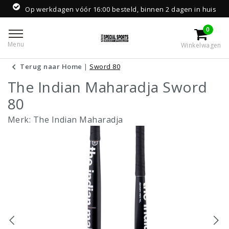
Op werkdagen vóór 16:00 besteld, binnen 2 dagen in huis
0
Menu
Winkelwagen
Terug naar Home
|
Sword 80
The Indian Maharadja Sword
80
Merk:
The Indian Maharadja