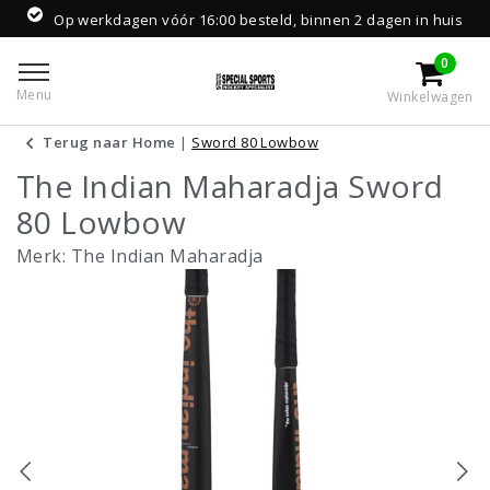
Op werkdagen vóór 16:00 besteld, binnen 2 dagen in huis
0
Menu
Winkelwagen
Terug naar Home
|
Sword 80 Lowbow
The Indian Maharadja Sword
80 Lowbow
Merk:
The Indian Maharadja