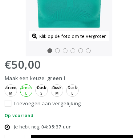
Klik op de foto om te vergroten
€50,00
Maak een keuze:
green l
Green
Green
Dusk
Dusk
Dusk
M
L
S
M
L
Toevoegen aan vergelijking
Op voorraad
Je hebt nog
04:05:36
uur