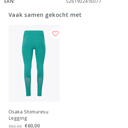
EAN:
5261902416077
Vaak samen gekocht met
Osaka Shimuresu
Legging
€60,00
€80,00