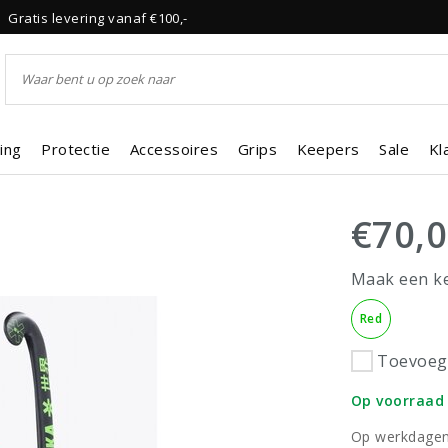
Gratis levering vanaf €100,-
ing
Protectie
Accessoires
Grips
Keepers
Sale
Kl
€70,
Maak een k
Red
Toevoege
Op voorraad
Op werkdagen 