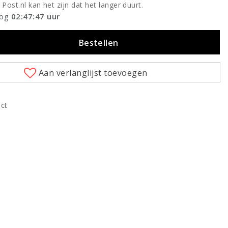
 Post.nl kan het zijn dat het langer duurt.
nog
02:47:46
uur
Bestellen
Aan verlanglijst toevoegen
uct
Klik om te vergroten