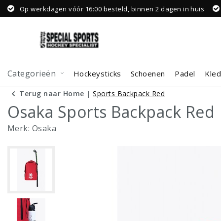
Op werkdagen vóór 16:00 besteld, binnen 2 dagen in huis
Categorieën
Hockeysticks
Schoenen
Padel
Kled
Terug naar Home
|
Sports Backpack Red
Osaka Sports Backpack Red
Merk:
Osaka