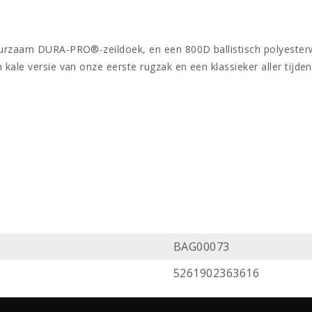
uurzaam DURA-PRO®-zeildoek, en een 800D ballistisch polyesterw
kale versie van onze eerste rugzak en een klassieker aller tijden.
BAG00073
5261902363616