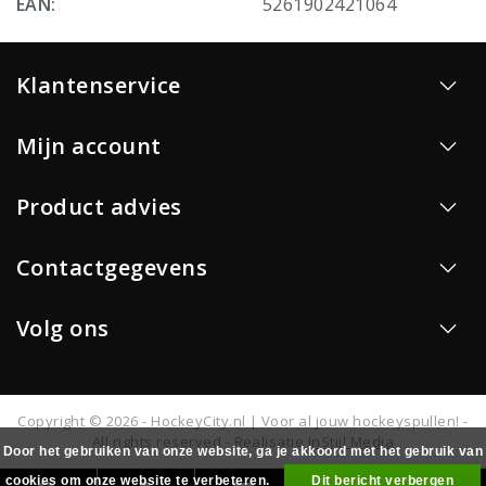
EAN:
5261902421064
Klantenservice
Mijn account
Product advies
Contactgegevens
Volg ons
Copyright © 2026 - HockeyCity.nl | Voor al jouw hockeyspullen! -
All rights reserved - Realisatie
InStijl Media
Door het gebruiken van onze website, ga je akkoord met het gebruik van
cookies om onze website te verbeteren.
Dit bericht verbergen
0