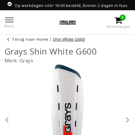
Op werkdagen vóór 16:00 besteld, binnen 2 dagen in huis
0
Menu
Winkelwagen
Terug naar Home
|
Shin White G600
Grays Shin White G600
Merk:
Grays