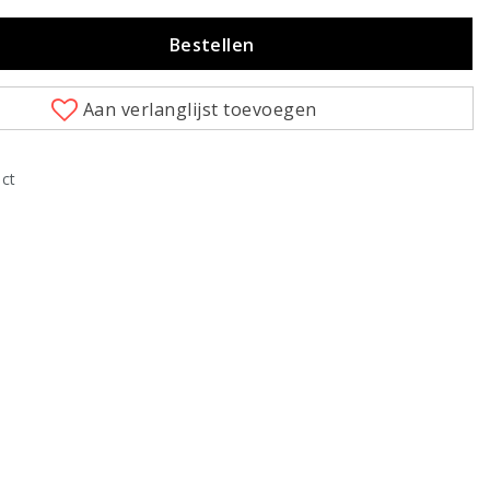
Bestellen
Aan verlanglijst toevoegen
uct
Klik om te vergroten