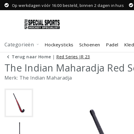
Op werkdagen vóór 16:00 besteld, binnen 2 dagen in huis
Categorieën
Hockeysticks
Schoenen
Padel
Kled
Terug naar Home
|
Red Series JR 23
The Indian Maharadja Red Se
Merk:
The Indian Maharadja