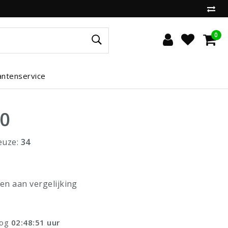
0
antenservice
00
euze:
34
n aan vergelijking
nog
02:48:50
uur