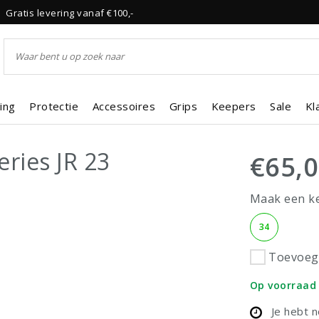
Gratis levering vanaf €100,-
ing
Protectie
Accessoires
Grips
Keepers
Sale
Kl
ries JR 23
€65,
Maak een k
34
Toevoege
Op voorraad
Je hebt 