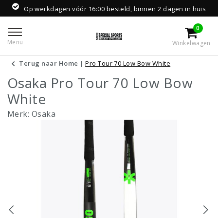
Op werkdagen vóór 16:00 besteld, binnen 2 dagen in huis
0
Menu
Winkelwagen
Terug naar Home
|
Pro Tour 70 Low Bow White
Osaka Pro Tour 70 Low Bow
White
Merk:
Osaka