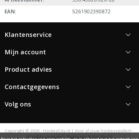
EAN:
5261902390872
Klantenservice
Mijn account
Product advies
Contactgegevens
Volg ons
Copyright © 2026 - HockeyCity.nl | Voor al jouw hockeyspullen! -
All rights reserved - Realisatie
InStijl Media