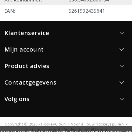
EAN:
5261902435641
Klantenservice
Mijn account
Product advies
Contactgegevens
Volg ons
Copyright © 2026 - HockeyCity.nl | Voor al jouw hockeyspullen! -
All rights reserved - Realisatie
InStijl Media