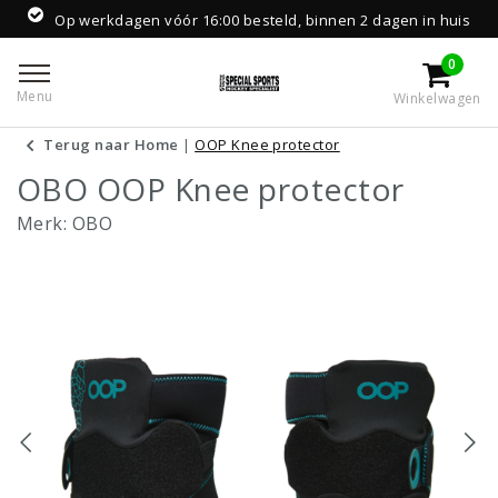
Op werkdagen vóór 16:00 besteld, binnen 2 dagen in huis
0
Menu
Winkelwagen
Terug naar Home
|
OOP Knee protector
OBO OOP Knee protector
Merk:
OBO