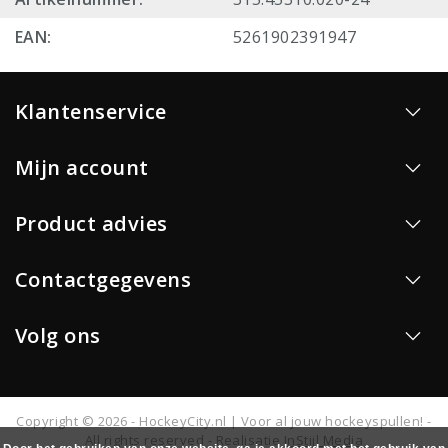
EAN:
5261902391947
Klantenservice
Mijn account
Product advies
Contactgegevens
Volg ons
Copyright © 2026 - HockeyCity.nl | Voor al jouw hockeyspullen! -
All rights reserved - Realisatie
InStijl Media