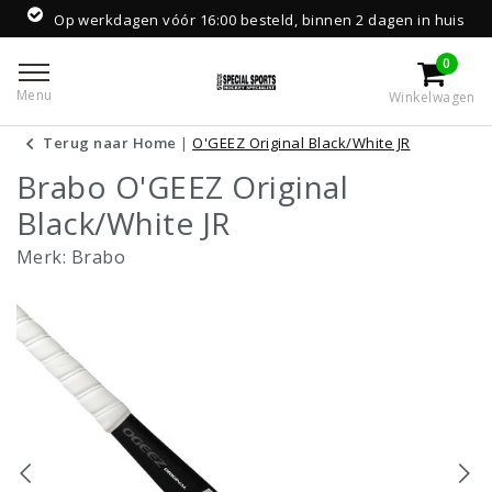
Op werkdagen vóór 16:00 besteld, binnen 2 dagen in huis
0
Menu
Winkelwagen
Terug naar Home
|
O'GEEZ Original Black/White JR
Brabo O'GEEZ Original
Black/White JR
Merk:
Brabo