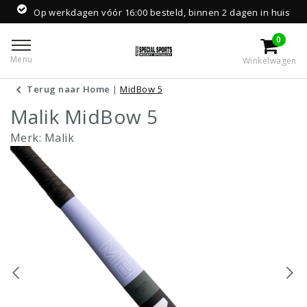
Op werkdagen vóór 16:00 besteld, binnen 2 dagen in huis
0
Menu
Winkelwagen
Terug naar Home
|
MidBow 5
Malik MidBow 5
Merk:
Malik