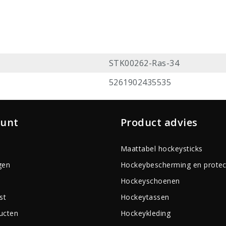
STK00262-Ras-34
5261902435535
ount
Product advies
Maattabel hockeysticks
gen
Hockeybescherming en protec
Hockeyschoenen
st
Hockeytassen
ducten
Hockeykleding