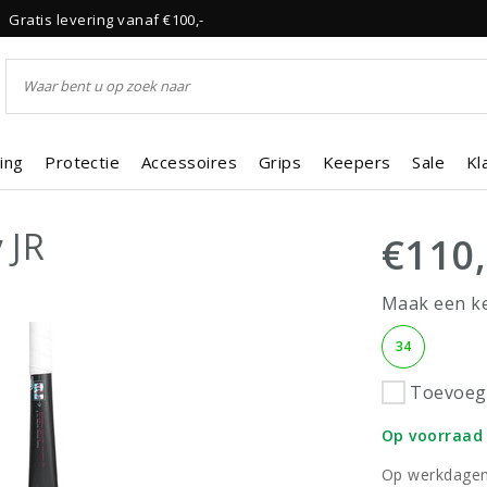
Gratis levering vanaf €100,-
ing
Protectie
Accessoires
Grips
Keepers
Sale
Kl
 JR
€110
Maak een k
34
Toevoege
Op voorraad
Op werkdagen 