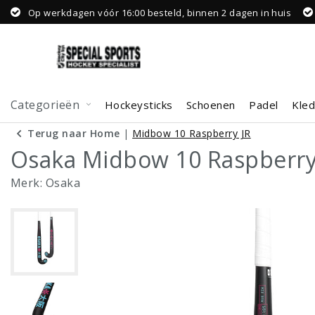
Op werkdagen vóór 16:00 besteld, binnen 2 dagen in huis
Categorieën
Hockeysticks
Schoenen
Padel
Kled
Terug naar Home
|
Midbow 10 Raspberry JR
Osaka Midbow 10 Raspberry
Merk:
Osaka