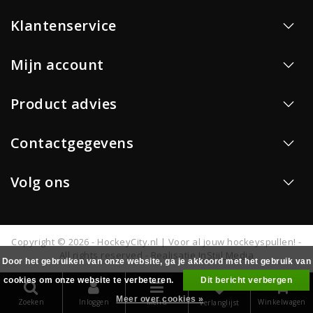
Klantenservice
Mijn account
Product advies
Contactgegevens
Volg ons
Copyright © 2026 - HockeyCity.nl | Voor al jouw hockeyspullen! -
All rights reserved - Realisatie
InStijl Media
Door het gebruiken van onze website, ga je akkoord met het gebruik van
cookies om onze website te verbeteren.
Dit bericht verbergen
0
Meer over cookies »
Zoeken
Inloggen
Menu
Winkelwagen
Verlanglijst