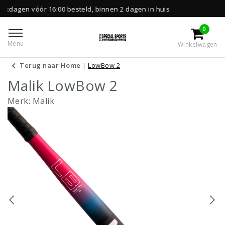
0 besteld, binnen 2 dagen in huis
Gratis leve
0
Menu
Winkelwagen
Terug naar Home
|
LowBow 2
Malik LowBow 2
Merk:
Malik