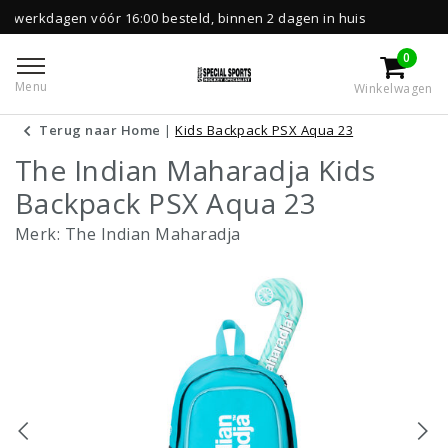
r 16:00 besteld, binnen 2 dagen in huis
Grat
0
Menu
Winkelwagen
Terug naar Home
|
Kids Backpack PSX Aqua 23
The Indian Maharadja Kids
Backpack PSX Aqua 23
Merk:
The Indian Maharadja