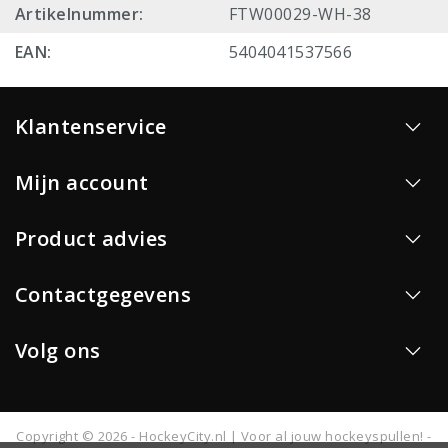
Artikelnummer:
FTW00029-WH-38
EAN:
5404041537566
Klantenservice
Mijn account
Product advies
Contactgegevens
Volg ons
Copyright © 2026 - HockeyCity.nl | Voor al jouw hockeyspullen! -