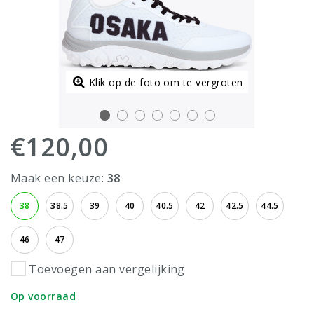
Klik op de foto om te vergroten
€120,00
Maak een keuze:
38
38
38.5
39
40
40.5
42
42.5
44.5
46
47
Toevoegen aan vergelijking
Op voorraad