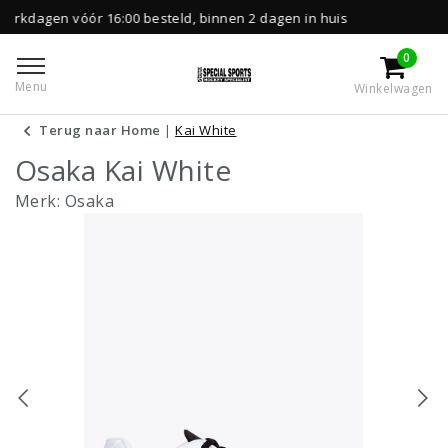
r 16:00 besteld, binnen 2 dagen in huis
Grat
0
Menu
Winkelwagen
Terug naar Home
|
Kai White
Osaka Kai White
Merk:
Osaka