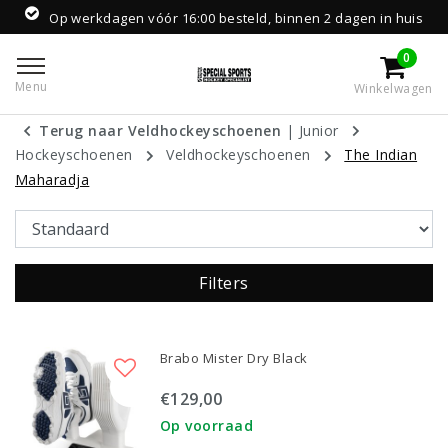
Op werkdagen vóór 16:00 besteld, binnen 2 dagen in huis
0
Menu
Winkelwagen
Terug naar Veldhockeyschoenen
|
Junior
Hockeyschoenen
Veldhockeyschoenen
The Indian
Maharadja
Filters
Brabo Mister Dry Black
€129,00
Op voorraad