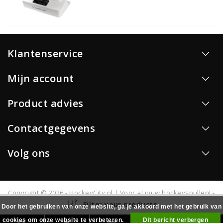
Klantenservice
Mijn account
Product advies
Contactgegevens
Volg ons
Copyright © 2026 - HockeyCity.nl | Voor al jouw hockeyspullen! -
All rights reserved - Realisatie
InStijl Media
Filter your products
Door het gebruiken van onze website, ga je akkoord met het gebruik van
cookies om onze website te verbeteren.
Dit bericht verbergen
0