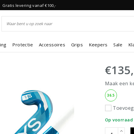
Gratis levering vanaf €100,-
ing
Protectie
Accessoires
Grips
Keepers
Sale
Kl
€135
Maak een k
36.5
Toevoege
Op voorraad