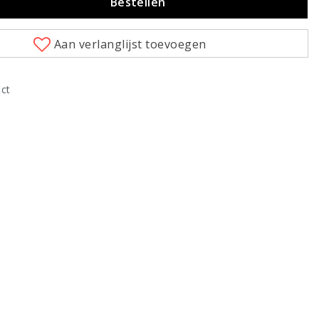
Bestellen
Aan verlanglijst toevoegen
uct
Klik om te vergroten