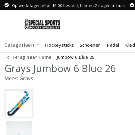
Op werkdagen vóór 16:00 besteld, binnen 2 dagen in huis
Categorieën
Hockeysticks
Schoenen
Padel
Kled
Terug naar Home
|
Jumbow 6 Blue 26
Grays Jumbow 6 Blue 26
Merk:
Grays