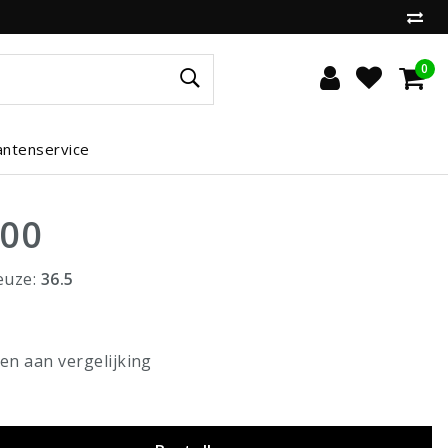
0
antenservice
,00
euze:
36.5
n aan vergelijking