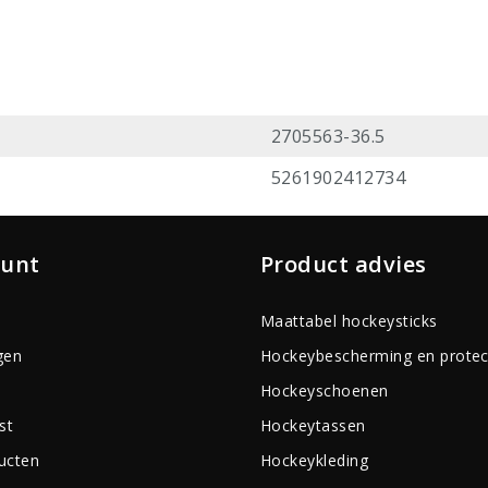
2705563-36.5
5261902412734
ount
Product advies
Maattabel hockeysticks
gen
Hockeybescherming en protec
Hockeyschoenen
st
Hockeytassen
ducten
Hockeykleding