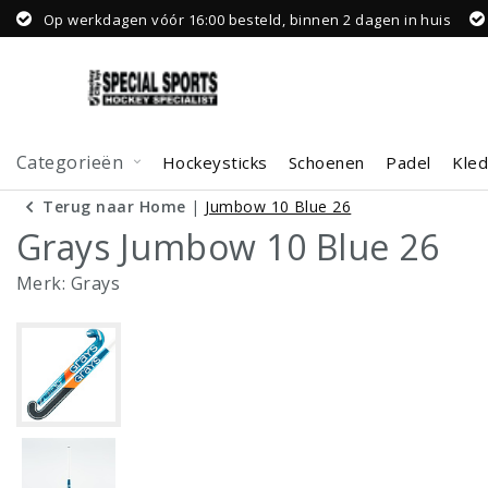
Op werkdagen vóór 16:00 besteld, binnen 2 dagen in huis
Categorieën
Hockeysticks
Schoenen
Padel
Kled
Terug naar Home
|
Jumbow 10 Blue 26
Grays Jumbow 10 Blue 26
Merk:
Grays