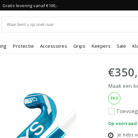
Gratis levering vanaf €100,-
ing
Protectie
Accessoires
Grips
Keepers
Sale
Kl
€350
Maak een k
38.5
Toevoege
Op voorraad
Je hebt 