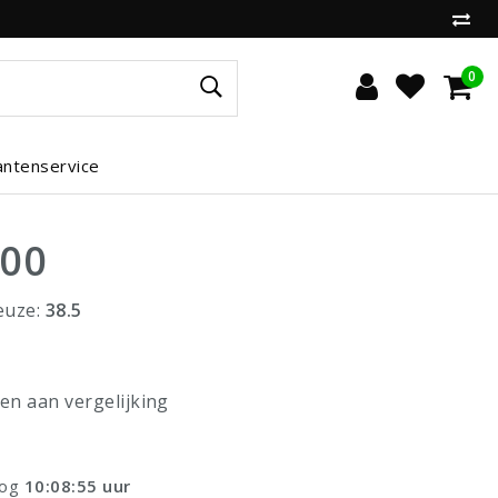
0
antenservice
,00
euze:
38.5
n aan vergelijking
nog
10:08:55
uur