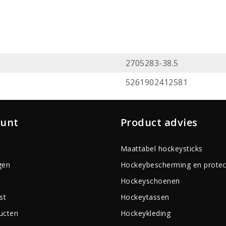
2705283-38.5
5261902412581
ount
Product advies
Maattabel hockeysticks
gen
Hockeybescherming en protec
Hockeyschoenen
st
Hockeytassen
ducten
Hockeykleding