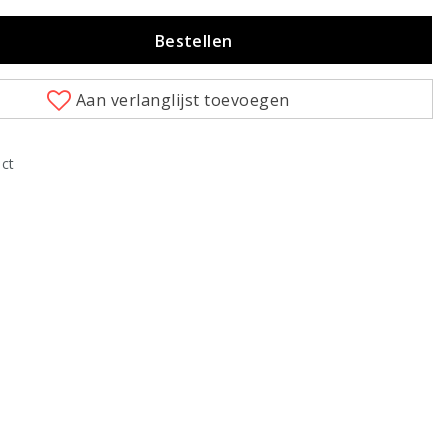
Bestellen
Aan verlanglijst toevoegen
uct
Klik om te vergroten