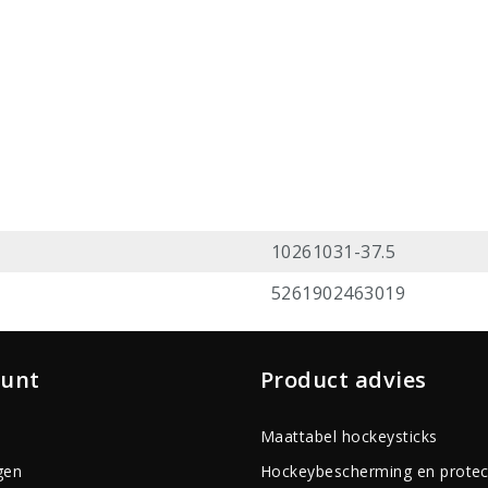
10261031-37.5
5261902463019
ount
Product advies
Maattabel hockeysticks
gen
Hockeybescherming en protec