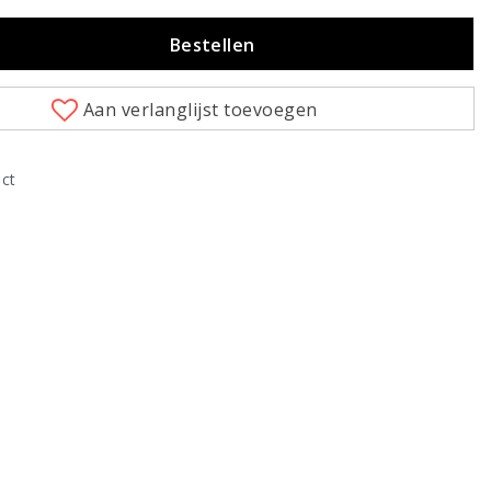
Bestellen
Aan verlanglijst toevoegen
uct
Klik om te vergroten