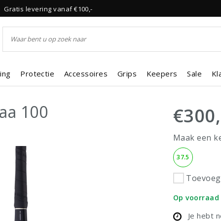
Gratis levering vanaf €100,-
ing
Protectie
Accessoires
Grips
Keepers
Sale
Kl
aa 100
€300
Maak een k
37.5
Toevoege
Op voorraad
Je hebt 