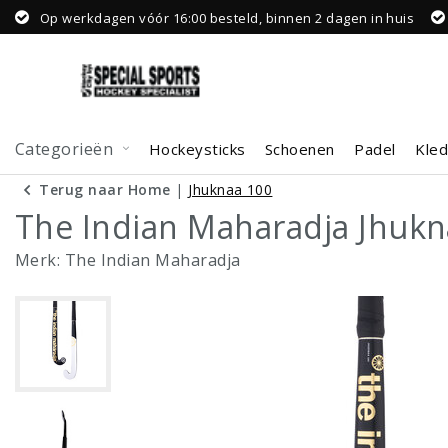
Op werkdagen vóór 16:00 besteld, binnen 2 dagen in huis
Categorieën
Hockeysticks
Schoenen
Padel
Kled
Terug naar Home
|
Jhuknaa 100
The Indian Maharadja Jhukn
Merk:
The Indian Maharadja