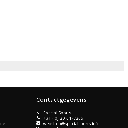
Contactgegevens
Special Sports
+31 ( 0) 20 6477205
tie
webshop@specialsports.info