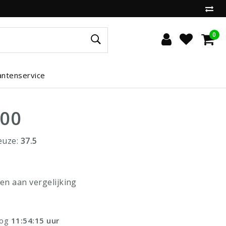
0
antenservice
,00
euze:
37.5
n aan vergelijking
nog
11:54:14
uur